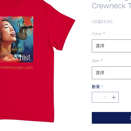
Crewneck T-
價
US$24.00
格
Color
*
選擇
Size
*
選擇
數量
*