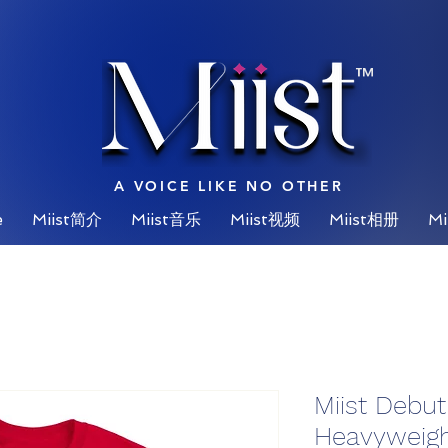
™
A VOICE LIKE NO OTHER
e
Miist简介
Miist音乐
Miist视频
Miist相册
Mi
Miist Debu
Heavyweigh