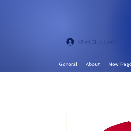
Miisti Club Login
General
About
New Pag